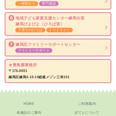
一時預かり
専門相談
6
地域子ども家庭支援センター
練馬分室
練馬ぴよぴよ
（ひろば室）
子育てのひろば
トワイライト
7
練馬区ファミリーサポートセンター
ファミリーサポート
★豊島園事務所
〒176-0001
練馬区練馬4-10-14総建メゾン三幸101
HOME
ご利用案内
各施設のご案内
ぽてとについて