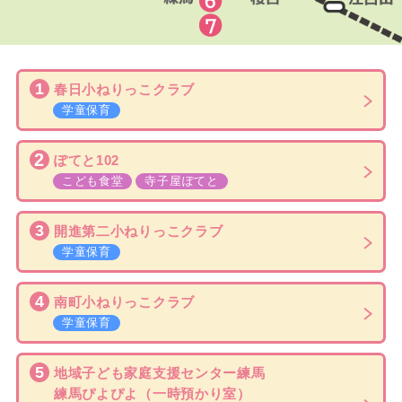
1
春日小ねりっこクラブ
学童保育
2
ぽてと102
こども食堂
寺子屋ぽてと
3
開進第二小ねりっこクラブ
学童保育
4
南町小ねりっこクラブ
学童保育
5
地域子ども家庭支援センター練馬
練馬ぴよぴよ
（一時預かり室）